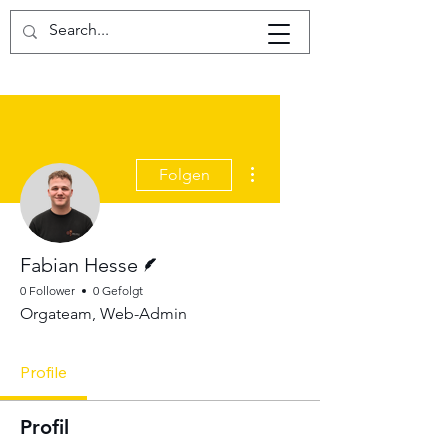
Weitere Optionen
Folgen
Autor
Fabian Hesse
0 Follower
0 Gefolgt
Orgateam, Web-Admin
Profile
Profil